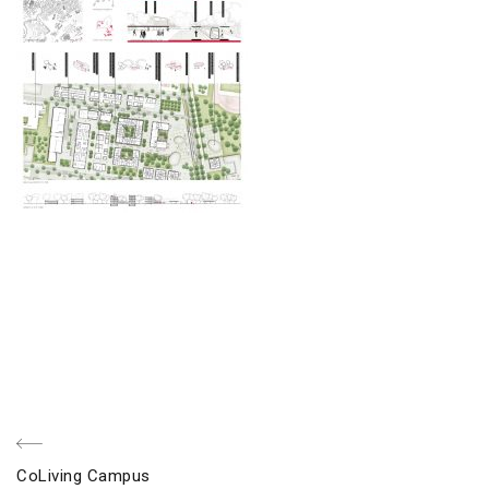
Beitragsnavigation
voriger
CoLiving Campus