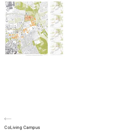
Beitragsnavigation
voriger
CoLiving Campus