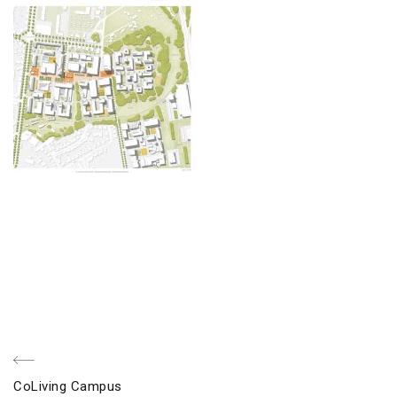
Beitragsnavigation
voriger
CoLiving Campus