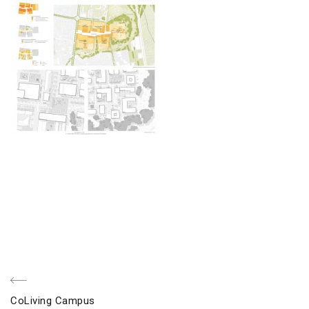
Beitragsnavigation
voriger
CoLiving Campus