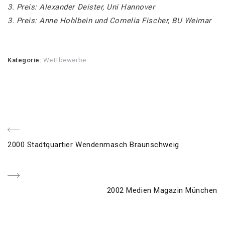
3. Preis: Alexander Deister, Uni Hannover
3. Preis: Anne Hohlbein und Cornelia Fischer, BU Weimar
Kategorie:
Wettbewerbe
Beitragsnavigation
voriger
2000 Stadtquartier Wendenmasch Braunschweig
Post
Nächster
2002 Medien Magazin München
Post