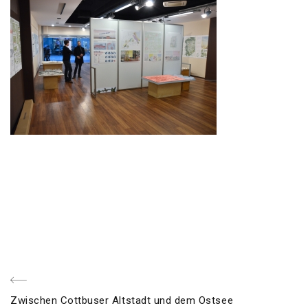
Beitragsnavigation
voriger
Zwischen Cottbuser Altstadt und dem Ostsee