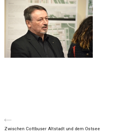
Beitragsnavigation
voriger
Zwischen Cottbuser Altstadt und dem Ostsee