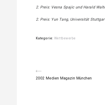
2. Preis: Vesna Spajic und Harald Walte
2. Preis: Yun Tang, Universität Stuttga
Kategorie:
Wettbewerbe
Beitragsnavigation
voriger
2002 Medien Magazin München
Post