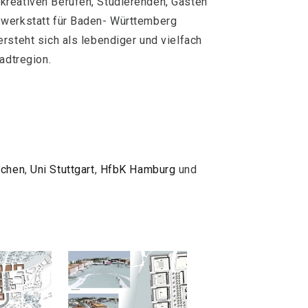
reativen Berufen, Studierenden, Gästen
swerkstatt für Baden- Württemberg
rsteht sich als lebendiger und vielfach
adtregion.
chen
,
Uni Stuttgart
,
HfbK Hamburg
und