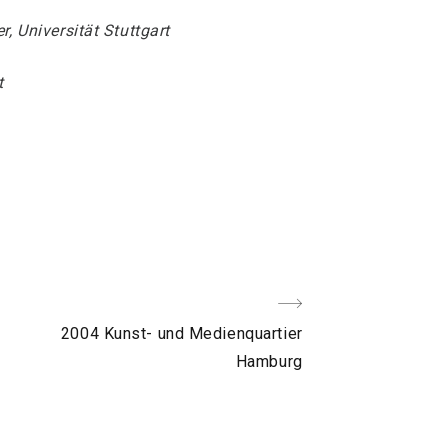
r, Universität Stuttgart
rt
Nächster
2004 Kunst- und Medienquartier
Post
Hamburg