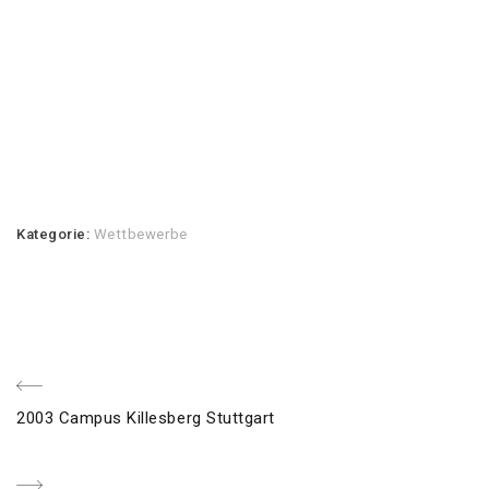
Kategorie:
Wettbewerbe
Beitragsnavigation
voriger
2003 Campus Killesberg Stuttgart
Post