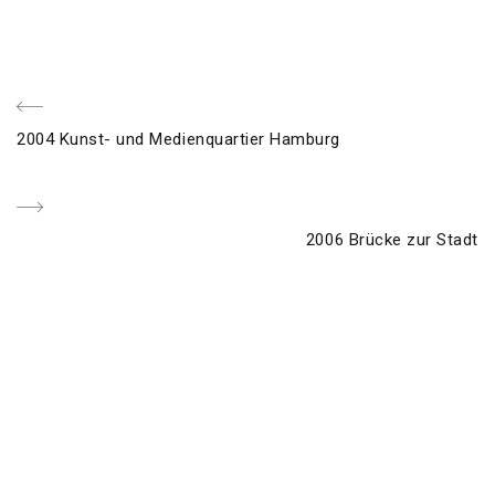
Beitragsnavigation
voriger
2004 Kunst- und Medienquartier Hamburg
Post
Nächster
2006 Brücke zur Stadt
Post