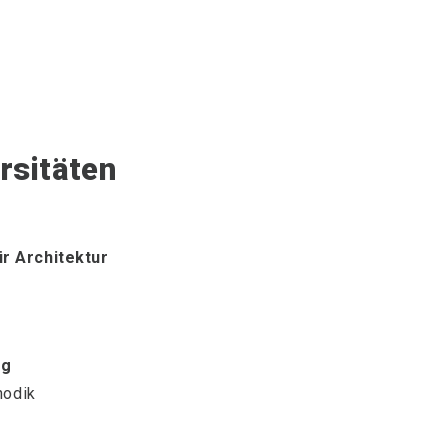
rsitäten
r Architektur
ig
hodik